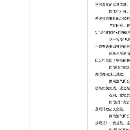
不同深度的温度需求。
以“防”为网，
使缓蚀剂兼具配位吸附
与此同时，在硫
定”到“形状区别”的
这一项项“从0到
一道有必要回答好的时
绿色开展是动力企
田公司给出了明晰的答
向“黑臭”宣战
办理办法难以见效。
西南油气田公司
技能把关兜底。这套组
在四川盆地页岩
向“泡排”攻坚，
呈现排放超支危险。
西南油气田公司
放规范》一级规范。这