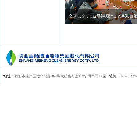
金容点金：112早评原油EIA暴涨白
EIA行情分析(组图)
地址：
西安市未央区太华北路369号大明宫万达广场2号甲写17层
总机：
029-83279